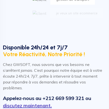
je veux un site ecommerce
Dynamic cultivate front-end
je veux un CRM
Disponible 24h/24 et 7j/7
Votre Réactivité, Notre Priorité !
gestion de transport
Chez GWSOFT, nous savons que vos besoins ne
je veux un site ecommerce
s’arrêtent jamais. C’est pourquoi notre équipe est à votre
écoute 24h/24, 7j/7, prête à intervenir à tout moment
pour répondre à vos demandes et résoudre vos
problèmes.
Appelez-nous au +212 669 599 321 ou
discutez maintenant.