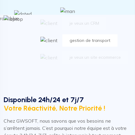
Dynamic cultivate front-end
je veux un CRM
gestion de transport
je veux un site ecommerce
Dynamic cultivate front-end
je veux un CRM
Disponible 24h/24 et 7j/7
Votre Réactivité, Notre Priorité !
gestion de transport
Chez GWSOFT, nous savons que vos besoins ne
je veux un site ecommerce
s’arrêtent jamais. C’est pourquoi notre équipe est à votre