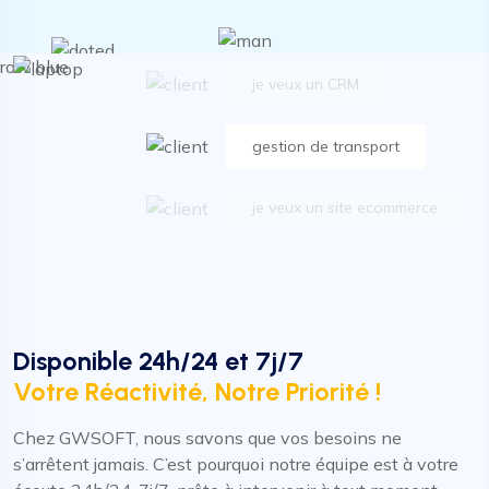
Dynamic cultivate front-end
je veux un CRM
gestion de transport
je veux un site ecommerce
Dynamic cultivate front-end
je veux un CRM
Disponible 24h/24 et 7j/7
Votre Réactivité, Notre Priorité !
gestion de transport
Chez GWSOFT, nous savons que vos besoins ne
je veux un site ecommerce
s’arrêtent jamais. C’est pourquoi notre équipe est à votre