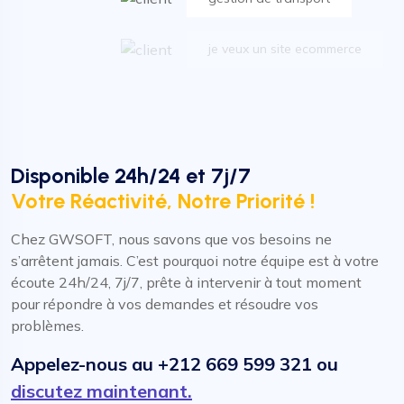
je veux un site ecommerce
Dynamic cultivate front-end
je veux un CRM
Disponible 24h/24 et 7j/7
Votre Réactivité, Notre Priorité !
gestion de transport
Chez GWSOFT, nous savons que vos besoins ne
je veux un site ecommerce
s’arrêtent jamais. C’est pourquoi notre équipe est à votre
écoute 24h/24, 7j/7, prête à intervenir à tout moment
pour répondre à vos demandes et résoudre vos
problèmes.
Appelez-nous au +212 669 599 321 ou
discutez maintenant.