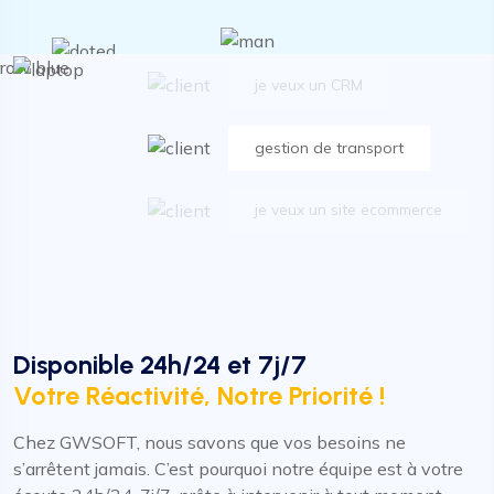
Dynamic cultivate front-end
je veux un CRM
gestion de transport
je veux un site ecommerce
Dynamic cultivate front-end
je veux un CRM
Disponible 24h/24 et 7j/7
Votre Réactivité, Notre Priorité !
gestion de transport
Chez GWSOFT, nous savons que vos besoins ne
je veux un site ecommerce
s’arrêtent jamais. C’est pourquoi notre équipe est à votre